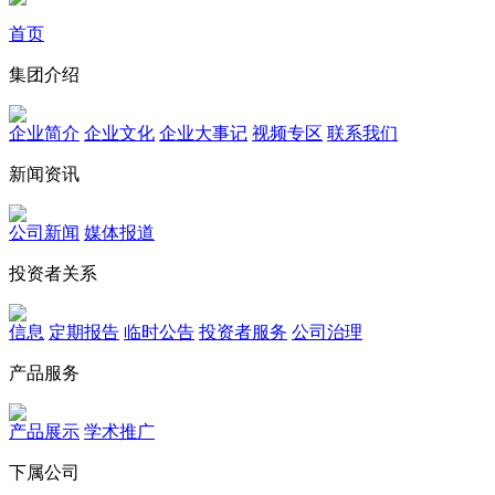
首页
集团介绍
企业简介
企业文化
企业⼤事记
视频专区
联系我们
新闻资讯
公司新闻
媒体报道
投资者关系
信息
定期报告
临时公告
投资者服务
公司治理
产品服务
产品展示
学术推广
下属公司