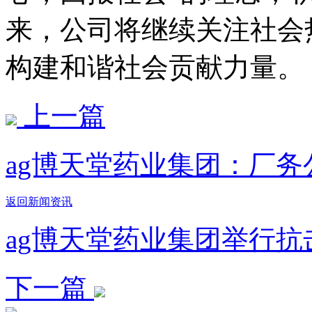
来，公司将继续关注社会
构建和谐社会贡献力量。
上一篇
ag博天堂药业集团：厂务
返回新闻资讯
ag博天堂药业集团举行抗
下一篇