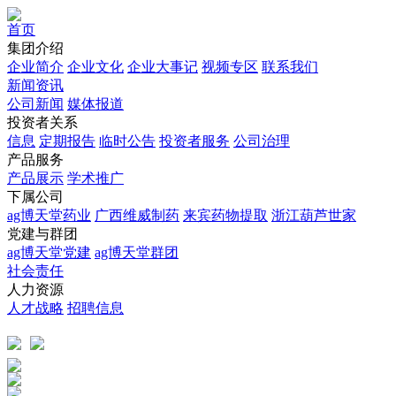
首页
集团介绍
企业简介
企业文化
企业⼤事记
视频专区
联系我们
新闻资讯
公司新闻
媒体报道
投资者关系
信息
定期报告
临时公告
投资者服务
公司治理
产品服务
产品展示
学术推广
下属公司
ag博天堂药业
广西维威制药
来宾药物提取
浙江葫芦世家
党建与群团
ag博天堂党建
ag博天堂群团
社会责任
人力资源
人才战略
招聘信息