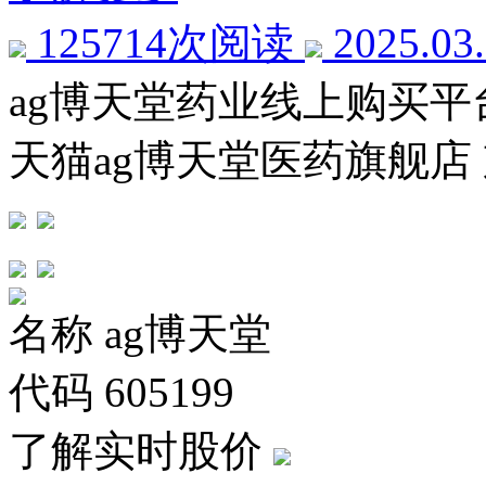
125714次阅读
2025.03
ag博天堂药业线上购买平
天猫ag博天堂医药旗舰店
名称
ag博天堂
代码
605199
了解实时股价